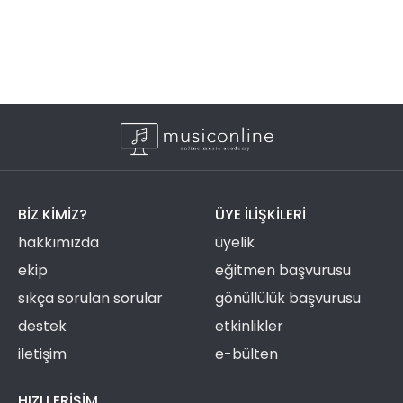
BIZ KIMIZ?
ÜYE ILIŞKILERI
hakkımızda
üyelik
ekip
eğitmen başvurusu
sıkça sorulan sorular
gönüllülük başvurusu
destek
etkinlikler
iletişim
e-bülten
HIZLI ERIŞIM