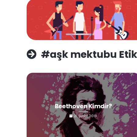
#aşk mektubu Etike
Beethoven Kimdir?
21 Şubat 2019