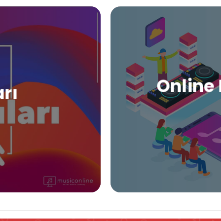
Online 
arı