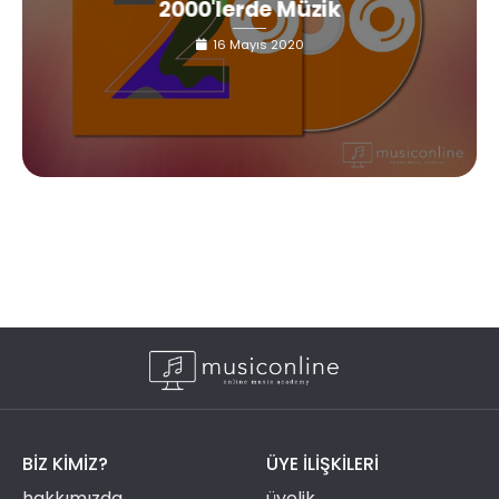
2000'lerde Müzik
16 Mayıs 2020
BIZ KIMIZ?
ÜYE ILIŞKILERI
hakkımızda
üyelik