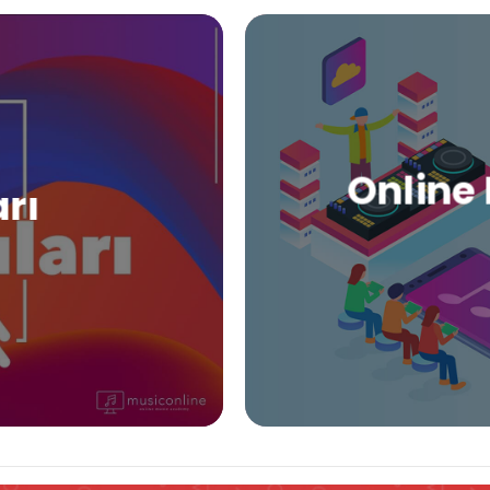
Online 
arı