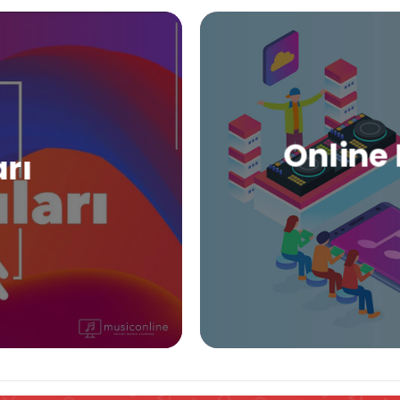
Online 
arı