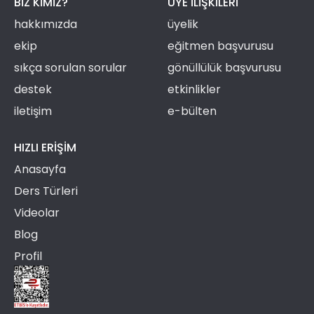
BIZ KIMIZ?
ÜYE ILIŞKILERI
hakkımızda
üyelik
ekip
eğitmen başvurusu
sıkça sorulan sorular
gönüllülük başvurusu
destek
etkinlikler
iletişim
e-bülten
HIZLI ERIŞIM
Anasayfa
Ders Türleri
Videolar
Blog
Profil