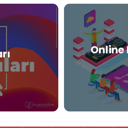
Online 
arı