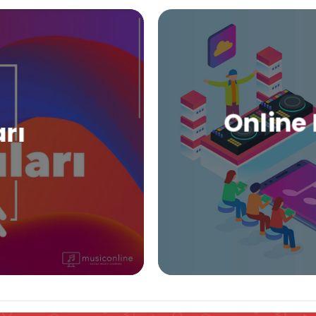
Online 
arı