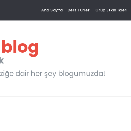
Ana Sayfa
Ders Türleri
Grup Etkinlikleri
 blog
k
ziğe dair her şey blogumuzda!