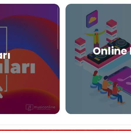
Online 
arı