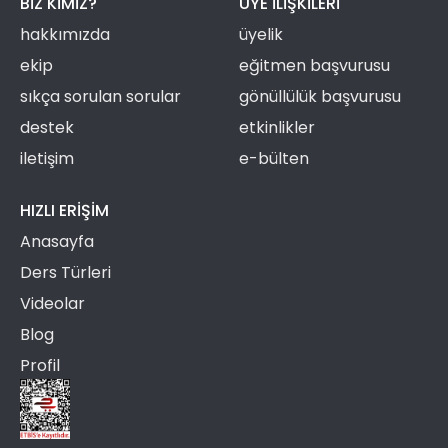
BIZ KIMIZ?
ÜYE ILIŞKILERI
hakkımızda
üyelik
ekip
eğitmen başvurusu
sıkça sorulan sorular
gönüllülük başvurusu
destek
etkinlikler
iletişim
e-bülten
HIZLI ERIŞIM
Anasayfa
Ders Türleri
Videolar
Blog
Profil