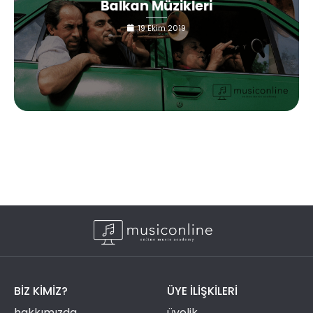
Balkan Müzikleri
19 Ekim 2019
BIZ KIMIZ?
ÜYE ILIŞKILERI
hakkımızda
üyelik