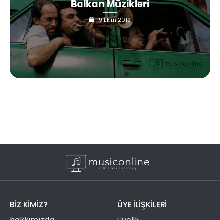
Balkan Müzikleri
19 Ekim 2019
BIZ KIMIZ?
ÜYE ILIŞKILERI
hakkımızda
üyelik