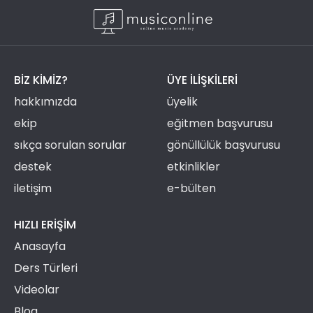
BIZ KIMIZ?
ÜYE ILIŞKILERI
hakkımızda
üyelik
ekip
eğitmen başvurusu
sıkça sorulan sorular
gönüllülük başvurusu
destek
etkinlikler
iletişim
e-bülten
HIZLI ERIŞIM
Anasayfa
Ders Türleri
Videolar
Blog