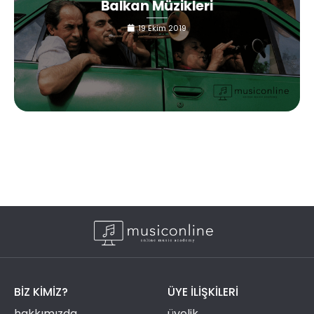
Balkan Müzikleri
19 Ekim 2019
BIZ KIMIZ?
ÜYE ILIŞKILERI
hakkımızda
üyelik