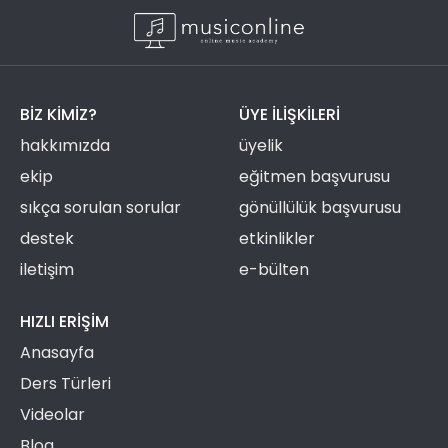
BIZ KIMIZ?
ÜYE ILIŞKILERI
hakkımızda
üyelik
ekip
eğitmen başvurusu
sıkça sorulan sorular
gönüllülük başvurusu
destek
etkinlikler
iletişim
e-bülten
HIZLI ERIŞIM
Anasayfa
Ders Türleri
Videolar
Blog