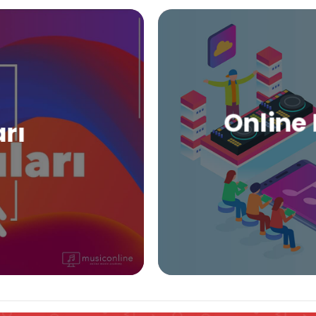
Online 
arı