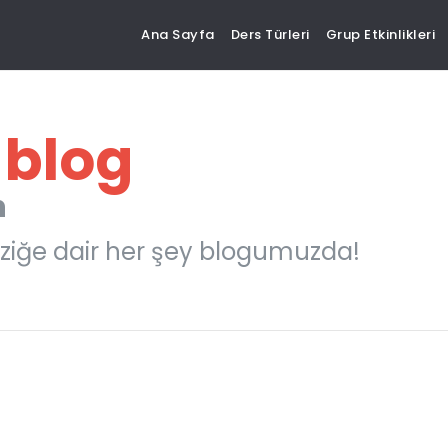
Ana Sayfa
Ders Türleri
Grup Etkinlikleri
 blog
n
ziğe dair her şey blogumuzda!