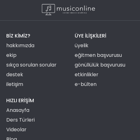
BIZ KIMIZ?
ÜYE ILIŞKILERI
hakkımızda
üyelik
ekip
eğitmen başvurusu
sıkça sorulan sorular
gönüllülük başvurusu
destek
etkinlikler
iletişim
e-bülten
HIZLI ERIŞIM
Anasayfa
Ders Türleri
Videolar
Blog