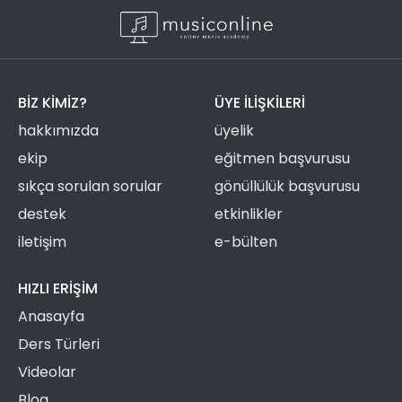
BIZ KIMIZ?
ÜYE ILIŞKILERI
hakkımızda
üyelik
ekip
eğitmen başvurusu
sıkça sorulan sorular
gönüllülük başvurusu
destek
etkinlikler
iletişim
e-bülten
HIZLI ERIŞIM
Anasayfa
Ders Türleri
Videolar
Blog