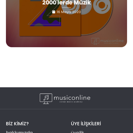
2000'lerde Müzik
16 Mayıs 2020
BIZ KIMIZ?
ÜYE ILIŞKILERI
hakkımızda
üyelik