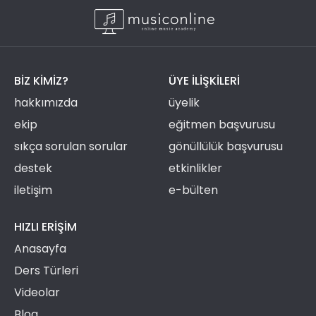
BIZ KIMIZ?
ÜYE ILIŞKILERI
hakkımızda
üyelik
ekip
eğitmen başvurusu
sıkça sorulan sorular
gönüllülük başvurusu
destek
etkinlikler
iletişim
e-bülten
HIZLI ERIŞIM
Anasayfa
Ders Türleri
Videolar
Blog