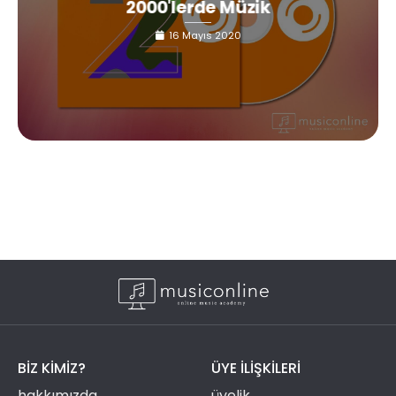
2000'lerde Müzik
16 Mayıs 2020
BIZ KIMIZ?
ÜYE ILIŞKILERI
hakkımızda
üyelik