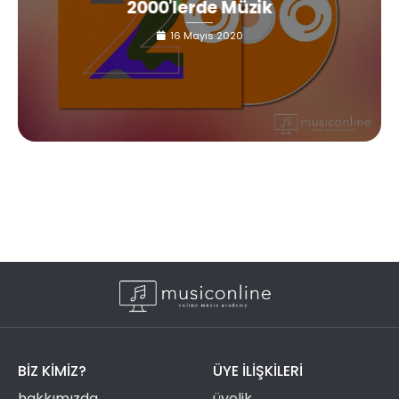
2000'lerde Müzik
16 Mayıs 2020
BIZ KIMIZ?
ÜYE ILIŞKILERI
hakkımızda
üyelik